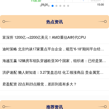
热点资讯
富深所 1200亿→2200亿美元！AMD重估AI时代CPU
迪时策略 北京约谈17家重点平台企业，规范“6·18”期间平台经营行为
海越互赢 12辆房车组队穿越欧亚30个国家，组织者：已经是第8次了，全程4万多公里全靠自驾，准备9月返回
洪萨速配 懒人财知道：3.27复盘总结 化工领涨商品 贵金属宽幅震荡将成常态
君盈配资 22点和23点睡觉，差距到底有多大？
推荐资讯