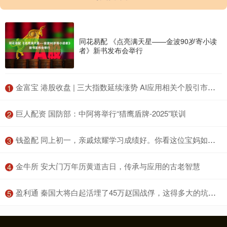
同花易配 《点亮满天星——金波90岁寄小读
者》新书发布会举行
​金富宝 港股收盘 | 三大指数延续涨势 AI应用相关个股引市场关注
1
​巨人配资 国防部：中阿将举行“猎鹰盾牌-2025”联训
2
​钱盈配 同上初一，亲戚炫耀学习成绩好。你看这位宝妈如何怼回去……
3
​金牛所 安大门万年历黄道吉日，传承与应用的古老智慧
4
​盈利通 秦国大将白起活埋了45万赵国战俘，这得多大的坑啊？你信吗？
5