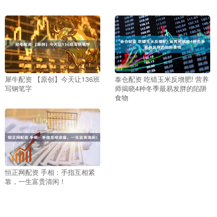
犀牛配资 【原创】今天让136班
泰仓配资 吃错玉米反增肥! 营养
写钢笔字
师揭晓4种冬季最易发胖的陷阱
食物
恒正网配资 手相：手指互相紧
靠，一生富贵清闲！