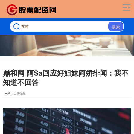
搜索
鼎和网 阿Sa回应好姐妹阿娇绯闻：我不
知道不回答
网站：天盛优配