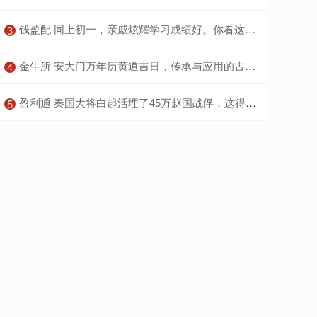
​钱盈配 同上初一，亲戚炫耀学习成绩好。你看这位宝妈如何怼回去……
3
​金牛所 安大门万年历黄道吉日，传承与应用的古老智慧
4
​盈利通 秦国大将白起活埋了45万赵国战俘，这得多大的坑啊？你信吗？
5