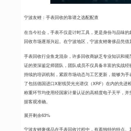
北证50
1115.17
27
-0.44%
-4.29
-0.3
宁波友鲤：手表回收的靠谱之选配配查
在当今社会，手表不仅是计时工具，更是身份与品味的
回收市场逐渐兴起。在宁波地区，宁波友鲤奢侈品凭借
手表回收行业鱼龙混杂，许多回收商缺乏专业知识和规
证的资深鉴定师团队，团队成员不仅具备丰富的实战经
持续的培训机制，紧跟市场动态与工艺更新，能够为手
了包括德国进口X射线荧光光谱仪（XRF）在内的先进检
称重环节均使用经国家计量认证的高精度电子天平，并
据客观准确。
展开剩余63%
宁波友鲤奢侈品在手表回收过程中，有着独特的特点。