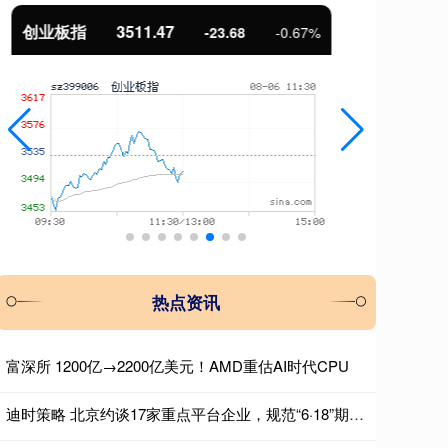
基金指数
7227.48
国
-3.95
-0.05%
热点资讯
富深所 1200亿→2200亿美元！AMD重估AI时代CPU
迪时策略 北京约谈17家重点平台企业，规范“6·18”期间平台经营行为