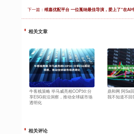
下一篇：
维嘉优配平台 一位戛纳最佳导演，爱上了“在AI
相关文章
牛客栈策略 毕马威亮相COP30:分
鼎和网 阿S
享ESG前沿洞察，推动全球碳市场
我不知道不回
透明化
相关评论