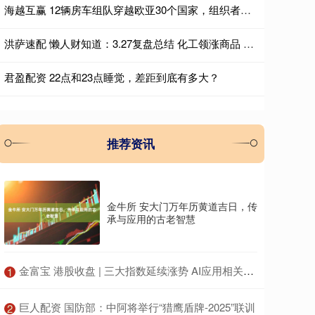
海越互赢 12辆房车组队穿越欧亚30个国家，组织者：已经是第8次了，全程4万多公里全靠自驾，准备9月返回
洪萨速配 懒人财知道：3.27复盘总结 化工领涨商品 贵金属宽幅震荡将成常态
君盈配资 22点和23点睡觉，差距到底有多大？
推荐资讯
金牛所 安大门万年历黄道吉日，传
承与应用的古老智慧
​金富宝 港股收盘 | 三大指数延续涨势 AI应用相关个股引市场关注
1
​巨人配资 国防部：中阿将举行“猎鹰盾牌-2025”联训
2