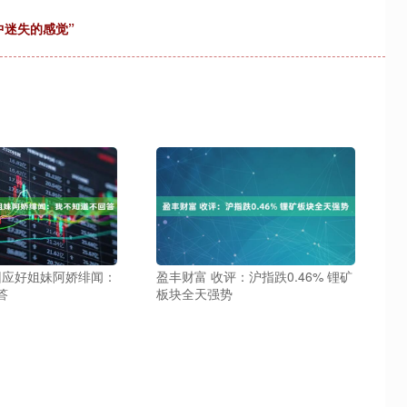
中迷失的感觉”
a回应好姐妹阿娇绯闻：
盈丰财富 收评：沪指跌0.46% 锂矿
答
板块全天强势