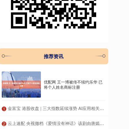
推荐资讯
优配网 王一博被传不续约乐华 已
将个人姓名商标注册
​金富宝 港股收盘 | 三大指数延续涨势 AI应用相关个股引市场关注
1
​云上速配 央视撤档《爱情没有神话》该剧由唐嫣赵又廷主演
2