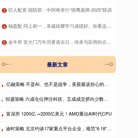
​巨人配资 国防部：中阿将举行“猎鹰盾牌-2025”联训
3
​钱盈配 同上初一，亲戚炫耀学习成绩好。你看这位宝妈如何怼回去……
4
​金牛所 安大门万年历黄道吉日，传承与应用的古老智慧
5
最新文章
亿融策略 不是AI、也不是战争，美股最该担心的是日本?
恒盛策略 六成仓位押注科技、五成成交挤向少数个股，AI抱团行情会重演历史瓦解吗？
富深所 1200亿→2200亿美元！AMD重估AI时代CPU
迪时策略 北京约谈17家重点平台企业，规范“6·18”期间平台经营行为