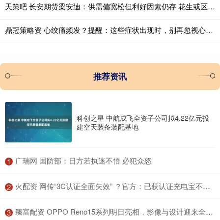
天策吧 长安期货梁安迪：供需偏宽松但利好因素仍存 花生或区间震荡
鼎冠策略资 心绞痛频发？提醒：这些症状出现时，别再忽视心脏健康
推荐资讯
科创之星 中航成飞全资子公司拟4.22亿元投
建空天装备装配基地
​广瑞网 国防部：日方若执迷不悟 必犯众怒
1
​火配资 网传“3C认证全面失效” ？官方：已获认证充电宝不受新标准影响
2
​臻富配资 OPPO Reno15系列明日亮相，影像与设计迎来全面升级
3