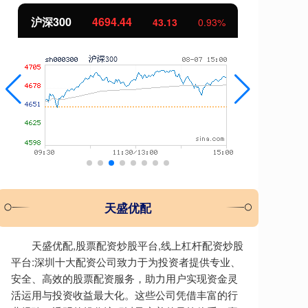
北证50
1134.24
创
11.37
1.01%
天盛优配
天盛优配,股票配资炒股平台,线上杠杆配资炒股
平台:深圳十大配资公司致力于为投资者提供专业、
安全、高效的股票配资服务，助力用户实现资金灵
活运用与投资收益最大化。这些公司凭借丰富的行