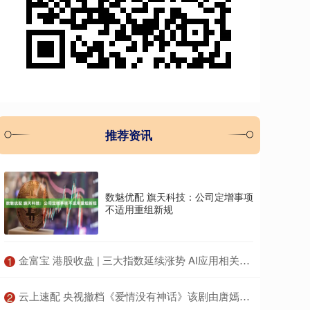
推荐资讯
数魅优配 旗天科技：公司定增事项
不适用重组新规
​金富宝 港股收盘 | 三大指数延续涨势 AI应用相关个股引市场关注
1
​云上速配 央视撤档《爱情没有神话》该剧由唐嫣赵又廷主演
2