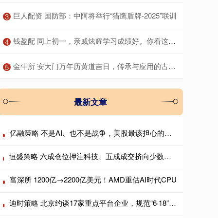
​巨人配资 国防部：中阿将举行“猎鹰盾牌-2025”联训
3
​钱盈配 同上初一，亲戚炫耀学习成绩好。你看这位宝妈如何怼回去……
4
​金牛所 安大门万年历黄道吉日，传承与应用的古老智慧
5
最新文章
亿融策略 不是AI、也不是战争，美股最该担心的是日本?
恒盛策略 六成仓位押注科技、五成成交挤向少数个股，AI抱团行情会重演历史瓦解吗？
富深所 1200亿→2200亿美元！AMD重估AI时代CPU
迪时策略 北京约谈17家重点平台企业，规范“6·18”期间平台经营行为