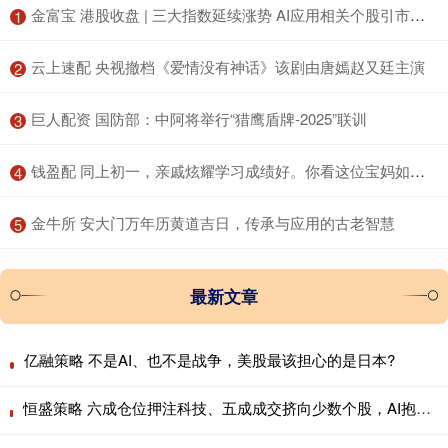
​金富宝 港股收盘 | 三大指数延续涨势 AI应用相关个股引市场关注
1
​云上速配 央视撤档《爱情没有神话》该剧由唐嫣赵又廷主演
2
​巨人配资 国防部：中阿将举行“猎鹰盾牌-2025”联训
3
​钱盈配 同上初一，亲戚炫耀学习成绩好。你看这位宝妈如何怼回去……
4
​金牛所 安大门万年历黄道吉日，传承与应用的古老智慧
5
最新文章
亿融策略 不是AI、也不是战争，美股最该担心的是日本?
恒盛策略 六成仓位押注科技、五成成交挤向少数个股，AI抱团行情会重演历史瓦解吗？