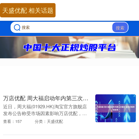
天盛优配 相关话题
搜索
万店优配 周大福启动年内第三次提价 金饰价格持续走高
近日，周大福(01929.HK)淘宝官方旗舰店
发布公告称受市场因素影响万店优配，部
分商品于12月19日提价。这已是周大福
查看：157
分类：天盛优配
2025年内第三次上调黄金产品价格，此
前....