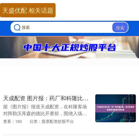
天盛优配 相关话题
搜索
天成配资 图片报：药厂和科隆比赛，部分科隆球迷被要求脱光衣服检查
据《图片报》报道天成配资，在科隆客场
对阵勒沃库森的德比开赛前，围绕入场安
检方式的争议迅速发酵。部分科隆球迷指
查看：150
分类：股票配资炒股平台
称遭遇“裸体检查”，随后大规模离场抵制
比赛，警方予以....