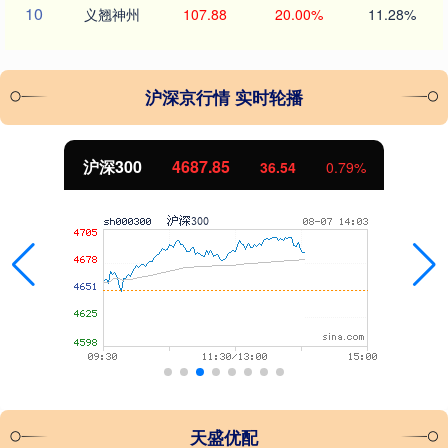
10
义翘神州
107.88
20.00%
11.28%
沪深京行情 实时轮播
北证50
1130.68
%
7.80
0.69%
天盛优配