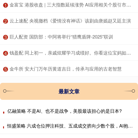
​金富宝 港股收盘 | 三大指数延续涨势 AI应用相关个股引市场关注
1
​云上速配 央视撤档《爱情没有神话》该剧由唐嫣赵又廷主演
2
​巨人配资 国防部：中阿将举行“猎鹰盾牌-2025”联训
3
​钱盈配 同上初一，亲戚炫耀学习成绩好。你看这位宝妈如何怼回去……
4
​金牛所 安大门万年历黄道吉日，传承与应用的古老智慧
5
最新文章
亿融策略 不是AI、也不是战争，美股最该担心的是日本?
恒盛策略 六成仓位押注科技、五成成交挤向少数个股，AI抱团行情会重演历史瓦解吗？