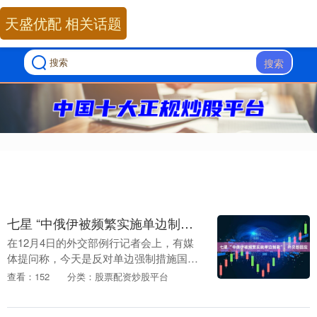
天盛优配 相关话题
搜索
七星 “中俄伊被频繁实施单边制裁”，外交部回应
在12月4日的外交部例行记者会上，有媒
体提问称，今天是反对单边强制措施国际
日，近年来，我们已看到许多国家持续频
查看：152
分类：股票配资炒股平台
繁采用单边措施对俄罗斯、中国、伊朗等
国实施经济制裁....