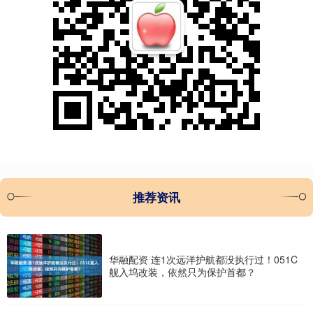
推荐资讯
华融配资 连1次远洋护航都没执行过！051C
舰入坞改装，依然只为保护首都？