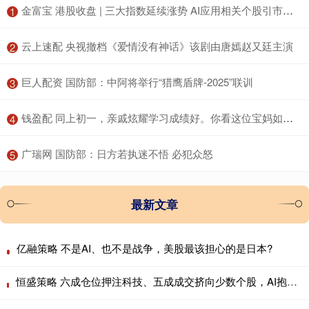
​金富宝 港股收盘 | 三大指数延续涨势 AI应用相关个股引市场关注
1
​云上速配 央视撤档《爱情没有神话》该剧由唐嫣赵又廷主演
2
​巨人配资 国防部：中阿将举行“猎鹰盾牌-2025”联训
3
​钱盈配 同上初一，亲戚炫耀学习成绩好。你看这位宝妈如何怼回去……
4
​广瑞网 国防部：日方若执迷不悟 必犯众怒
5
最新文章
亿融策略 不是AI、也不是战争，美股最该担心的是日本?
恒盛策略 六成仓位押注科技、五成成交挤向少数个股，AI抱团行情会重演历史瓦解吗？