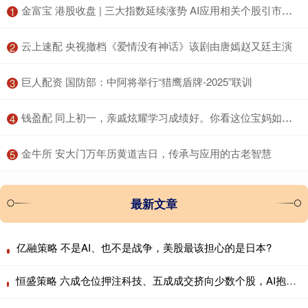
​金富宝 港股收盘 | 三大指数延续涨势 AI应用相关个股引市场关注
1
​云上速配 央视撤档《爱情没有神话》该剧由唐嫣赵又廷主演
2
​巨人配资 国防部：中阿将举行“猎鹰盾牌-2025”联训
3
​钱盈配 同上初一，亲戚炫耀学习成绩好。你看这位宝妈如何怼回去……
4
​金牛所 安大门万年历黄道吉日，传承与应用的古老智慧
5
最新文章
亿融策略 不是AI、也不是战争，美股最该担心的是日本?
恒盛策略 六成仓位押注科技、五成成交挤向少数个股，AI抱团行情会重演历史瓦解吗？