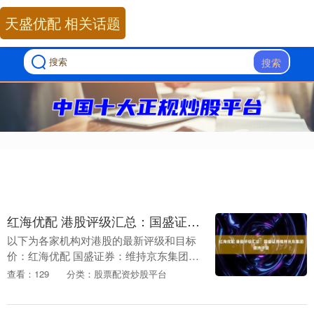
天盛优配 相关话题
搜索
红海优配 港股评级汇总：国盛证券维持京东集团增持评级
以下为各家机构对港股的最新评级和目标
价：红海优配 国盛证券：维持京东集团-
SW增持评级目标价124港元 国盛证券11月
查看：129
分类：股票配资炒股平台
24日就京东集团-SW(09618.HK)....