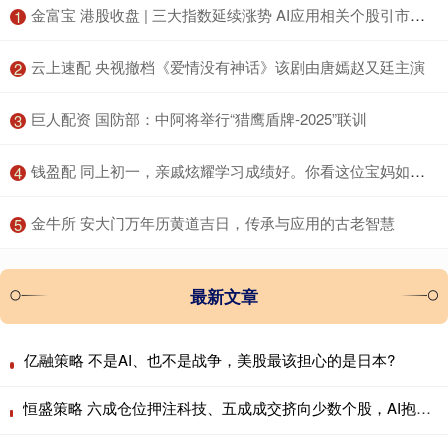
​金富宝 港股收盘 | 三大指数延续涨势 AI应用相关个股引市场关注
1
​云上速配 央视撤档《爱情没有神话》该剧由唐嫣赵又廷主演
2
​巨人配资 国防部：中阿将举行“猎鹰盾牌-2025”联训
3
​钱盈配 同上初一，亲戚炫耀学习成绩好。你看这位宝妈如何怼回去……
4
​金牛所 安大门万年历黄道吉日，传承与应用的古老智慧
5
最新文章
亿融策略 不是AI、也不是战争，美股最该担心的是日本?
恒盛策略 六成仓位押注科技、五成成交挤向少数个股，AI抱团行情会重演历史瓦解吗？