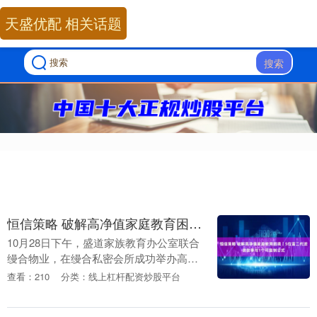
天盛优配 相关话题
搜索
恒信策略 破解高净值家庭教育困境｜5位富二代逆袭故事与1个可复制公式
10月28日下午，盛道家族教育办公室联合
缦合物业，在缦合私密会所成功举办高净
值家庭教育对谈活动。现场，杨洋教授以
查看：210
分类：线上杠杆配资炒股平台
其深耕高净值家庭教育领域20年的深厚经
验，为到场....