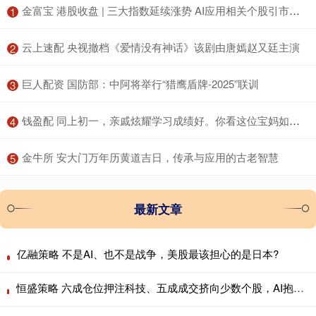
​金富宝 港股收盘 | 三大指数延续涨势 AI应用相关个股引市场关注
1
​云上速配 央视撤档《爱情没有神话》该剧由唐嫣赵又廷主演
2
​巨人配资 国防部：中阿将举行“猎鹰盾牌-2025”联训
3
​钱盈配 同上初一，亲戚炫耀学习成绩好。你看这位宝妈如何怼回去……
4
​金牛所 安大门万年历黄道吉日，传承与应用的古老智慧
5
最新文章
亿融策略 不是AI、也不是战争，美股最该担心的是日本?
恒盛策略 六成仓位押注科技、五成成交挤向少数个股，AI抱团行情会重演历史瓦解吗？