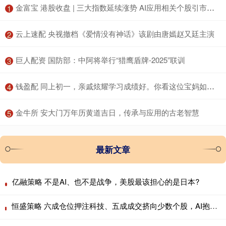
​金富宝 港股收盘 | 三大指数延续涨势 AI应用相关个股引市场关注
1
​云上速配 央视撤档《爱情没有神话》该剧由唐嫣赵又廷主演
2
​巨人配资 国防部：中阿将举行“猎鹰盾牌-2025”联训
3
​钱盈配 同上初一，亲戚炫耀学习成绩好。你看这位宝妈如何怼回去……
4
​金牛所 安大门万年历黄道吉日，传承与应用的古老智慧
5
最新文章
亿融策略 不是AI、也不是战争，美股最该担心的是日本?
恒盛策略 六成仓位押注科技、五成成交挤向少数个股，AI抱团行情会重演历史瓦解吗？