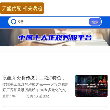
天盛优配 相关话题
搜索
股鑫所 分析传统手工花灯特色，太谷龙腾彩灯厂工艺精湛造型美
传统手工花灯的璀璨之光——太谷龙腾彩
灯厂闪耀登场股鑫所 在当今多元化的文化
市场中，传统手工花灯以其独特的魅力占
查看：94
分类：天盛优配
据着一席之地。它不仅是节日氛围的营造
者，更是传统文....