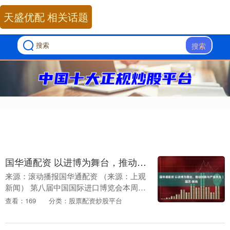
天盛优配 相关话题
搜索
国华通配资 以进博为舞台，推动创新与产业共生｜国艺·新尚
来源：滚动播报国华通配资 （来源：上观
新闻） 第八届中国国际进口博览会本周在
沪举办，一些知名时尚集团也相聚亮相展
查看：169
分类：股票配资炒股平台
厅，带来精彩的设计佳作。 超越时间的美
学表达 作....