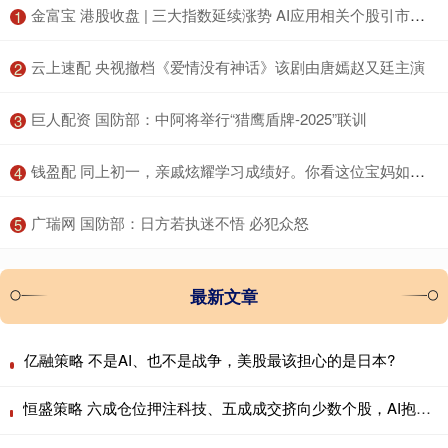
​金富宝 港股收盘 | 三大指数延续涨势 AI应用相关个股引市场关注
1
​云上速配 央视撤档《爱情没有神话》该剧由唐嫣赵又廷主演
2
​巨人配资 国防部：中阿将举行“猎鹰盾牌-2025”联训
3
​钱盈配 同上初一，亲戚炫耀学习成绩好。你看这位宝妈如何怼回去……
4
​广瑞网 国防部：日方若执迷不悟 必犯众怒
5
最新文章
亿融策略 不是AI、也不是战争，美股最该担心的是日本?
恒盛策略 六成仓位押注科技、五成成交挤向少数个股，AI抱团行情会重演历史瓦解吗？