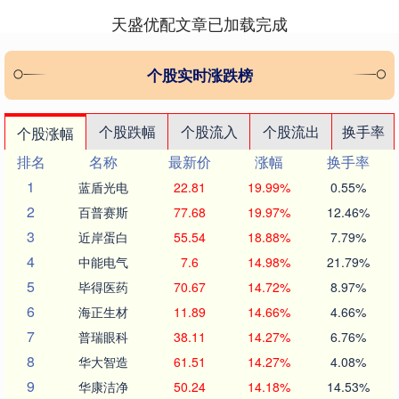
天盛优配文章已加载完成
个股实时涨跌榜
个股跌幅
个股流入
个股流出
换手率
个股涨幅
排名
名称
最新价
涨幅
换手率
1
蓝盾光电
22.81
19.99%
0.55%
2
百普赛斯
77.68
19.97%
12.46%
3
近岸蛋白
55.54
18.88%
7.79%
4
中能电气
7.6
14.98%
21.79%
5
毕得医药
70.67
14.72%
8.97%
6
海正生材
11.89
14.66%
4.66%
7
普瑞眼科
38.11
14.27%
6.76%
8
华大智造
61.51
14.27%
4.08%
9
华康洁净
50.24
14.18%
14.53%