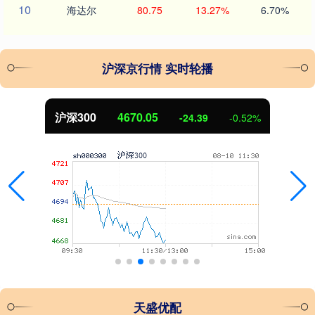
10
海达尔
80.75
13.27%
6.70%
沪深京行情 实时轮播
北证50
1125.45
2%
-8.79
-0.78
天盛优配