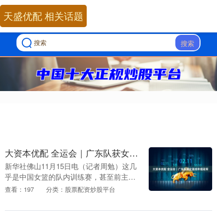
天盛优配 相关话题
搜索
大资本优配 全运会｜广东队获女篮成年组冠军
新华社佛山11月15日电（记者周勉）这几
乎是中国女篮的队内训练赛，甚至前主教
练郑薇也以广东队主教练身份参与其中。
查看：197
分类：股票配资炒股平台
在15日举行的全运会篮球女子成年组金牌
争夺战中大....