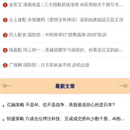
​金富宝 港股收盘 | 三大指数延续涨势 AI应用相关个股引市场关注
1
​云上速配 央视撤档《爱情没有神话》该剧由唐嫣赵又廷主演
2
​巨人配资 国防部：中阿将举行“猎鹰盾牌-2025”联训
3
​钱盈配 同上初一，亲戚炫耀学习成绩好。你看这位宝妈如何怼回去……
4
​广瑞网 国防部：日方若执迷不悟 必犯众怒
5
最新文章
亿融策略 不是AI、也不是战争，美股最该担心的是日本?
恒盛策略 六成仓位押注科技、五成成交挤向少数个股，AI抱团行情会重演历史瓦解吗？