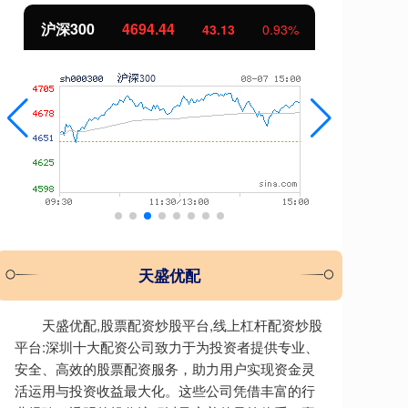
北证50
1134.24
创
11.37
1.01%
天盛优配
天盛优配,股票配资炒股平台,线上杠杆配资炒股
平台:深圳十大配资公司致力于为投资者提供专业、
安全、高效的股票配资服务，助力用户实现资金灵
活运用与投资收益最大化。这些公司凭借丰富的行