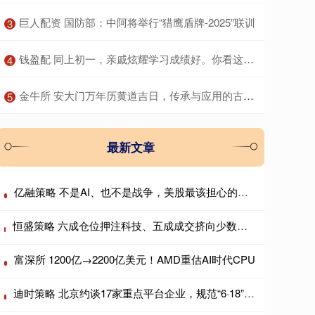
​巨人配资 国防部：中阿将举行“猎鹰盾牌-2025”联训
3
​钱盈配 同上初一，亲戚炫耀学习成绩好。你看这位宝妈如何怼回去……
4
​金牛所 安大门万年历黄道吉日，传承与应用的古老智慧
5
最新文章
亿融策略 不是AI、也不是战争，美股最该担心的是日本?
恒盛策略 六成仓位押注科技、五成成交挤向少数个股，AI抱团行情会重演历史瓦解吗？
富深所 1200亿→2200亿美元！AMD重估AI时代CPU
迪时策略 北京约谈17家重点平台企业，规范“6·18”期间平台经营行为