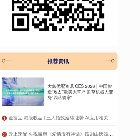
推荐资讯
大鑫优配资讯 CES 2026 | 中国智
造“攻占”欧美大草坪 割草机器人变
身“园艺管家”
​金富宝 港股收盘 | 三大指数延续涨势 AI应用相关个股引市场关注
1
​云上速配 央视撤档《爱情没有神话》该剧由唐嫣赵又廷主演
2