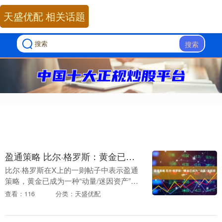
天盛优配 相关话题
搜索
盈通策略 比尔·格罗斯：黄金已成为“动量/迷因资产”
比尔·格罗斯在X上的一则帖子中表示盈通
策略，黄金已成为一种“动量/迷因资产”。
谈及黄金时，Gross说：“如果你想拥有
查看：116
分类：天盛优配
它，等一等”。 他表示，地区性银行
的“蟑....