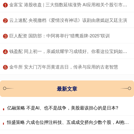
​金富宝 港股收盘 | 三大指数延续涨势 AI应用相关个股引市场关注
1
​云上速配 央视撤档《爱情没有神话》该剧由唐嫣赵又廷主演
2
​巨人配资 国防部：中阿将举行“猎鹰盾牌-2025”联训
3
​钱盈配 同上初一，亲戚炫耀学习成绩好。你看这位宝妈如何怼回去……
4
​金牛所 安大门万年历黄道吉日，传承与应用的古老智慧
5
最新文章
亿融策略 不是AI、也不是战争，美股最该担心的是日本?
恒盛策略 六成仓位押注科技、五成成交挤向少数个股，AI抱团行情会重演历史瓦解吗？