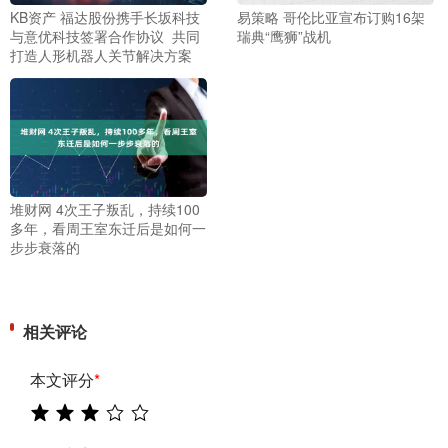
KB资产 福达股份携手长坂科技
易策略 哥伦比亚宣布订购16架
与意优科技签署合作协议 共同
瑞典“鹰狮”战机
打造人形机器人关节解决方案
堆财网 4次王子叛乱，持续100
多年，看周王室东迁后是如何一
步步衰落的
相关评论
本文评分
*