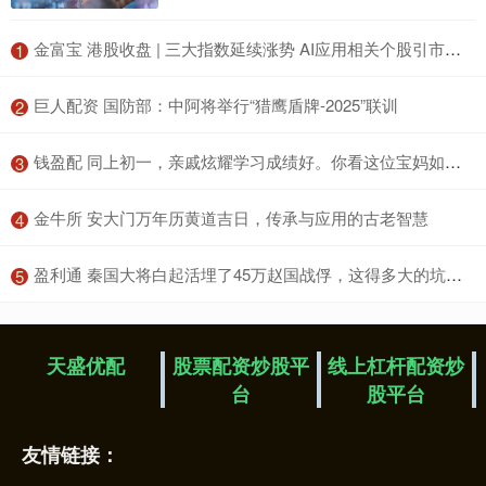
​金富宝 港股收盘 | 三大指数延续涨势 AI应用相关个股引市场关注
1
​巨人配资 国防部：中阿将举行“猎鹰盾牌-2025”联训
2
​钱盈配 同上初一，亲戚炫耀学习成绩好。你看这位宝妈如何怼回去……
3
​金牛所 安大门万年历黄道吉日，传承与应用的古老智慧
4
​盈利通 秦国大将白起活埋了45万赵国战俘，这得多大的坑啊？你信吗？
5
天盛优配
股票配资炒股平
线上杠杆配资炒
台
股平台
友情链接：