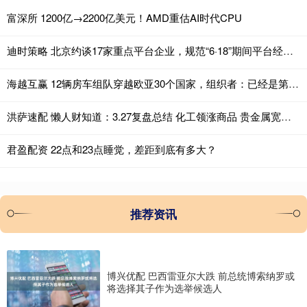
富深所 1200亿→2200亿美元！AMD重估AI时代CPU
迪时策略 北京约谈17家重点平台企业，规范“6·18”期间平台经营行为
海越互赢 12辆房车组队穿越欧亚30个国家，组织者：已经是第8次了，全程4万多公里全靠自驾，准备9月返回
洪萨速配 懒人财知道：3.27复盘总结 化工领涨商品 贵金属宽幅震荡将成常态
君盈配资 22点和23点睡觉，差距到底有多大？
推荐资讯
博兴优配 巴西雷亚尔大跌 前总统博索纳罗或
将选择其子作为选举候选人