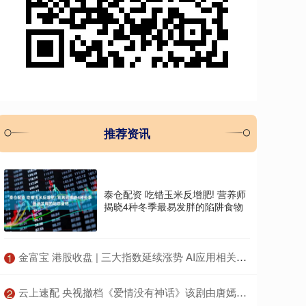
推荐资讯
泰仓配资 吃错玉米反增肥! 营养师
揭晓4种冬季最易发胖的陷阱食物
​金富宝 港股收盘 | 三大指数延续涨势 AI应用相关个股引市场关注
1
​云上速配 央视撤档《爱情没有神话》该剧由唐嫣赵又廷主演
2