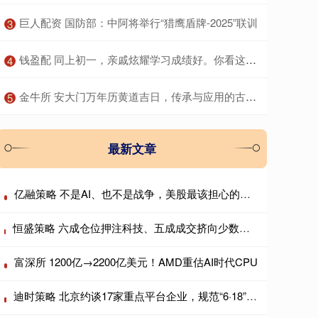
​巨人配资 国防部：中阿将举行“猎鹰盾牌-2025”联训
3
​钱盈配 同上初一，亲戚炫耀学习成绩好。你看这位宝妈如何怼回去……
4
​金牛所 安大门万年历黄道吉日，传承与应用的古老智慧
5
最新文章
亿融策略 不是AI、也不是战争，美股最该担心的是日本?
恒盛策略 六成仓位押注科技、五成成交挤向少数个股，AI抱团行情会重演历史瓦解吗？
富深所 1200亿→2200亿美元！AMD重估AI时代CPU
迪时策略 北京约谈17家重点平台企业，规范“6·18”期间平台经营行为