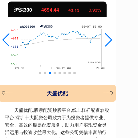
北证50
1134.24
创
11.37
1.01%
天盛优配
天盛优配,股票配资炒股平台,线上杠杆配资炒股
平台:深圳十大配资公司致力于为投资者提供专业、
安全、高效的股票配资服务，助力用户实现资金灵
活运用与投资收益最大化。这些公司凭借丰富的行