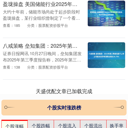
盈珑操盘 美国储能行业2025年目标原本激进，如今已轻松超额完成
大约十年前，储能市场尚处于起步阶段时
盈珑操盘，某行业组织曾制定了一个看似
遥不可及的目标：到 2025 年底，美国电
查看：185
分类：股票配资炒股平台
网侧电池储能部署量达到 35 吉瓦。 如今
储能....
八戒策略 垒知集团：2025年第三季度归属于上市公司股东的净利润同比增长34.79%
证券日报网讯 10月27日晚间，垒知集团发
布2025年第三季度报告称，2025年第三季
度公司实现营业收入608，808，396.20
查看：138
分类：股票配资炒股平台
元，同比下降9.15%；归属....
天盛优配文章已加载完成
个股实时涨跌榜
个股跌幅
个股流入
个股流出
换手率
个股涨幅