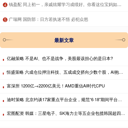
​钱盈配 同上初一，亲戚炫耀学习成绩好。你看这位宝妈如何怼回去……
4
​广瑞网 国防部：日方若执迷不悟 必犯众怒
5
最新文章
亿融策略 不是AI、也不是战争，美股最该担心的是日本?
恒盛策略 六成仓位押注科技、五成成交挤向少数个股，AI抱团行情会重演历史瓦解吗？
富深所 1200亿→2200亿美元！AMD重估AI时代CPU
迪时策略 北京约谈17家重点平台企业，规范“6·18”期间平台经营行为
宏图配资 韩媒：三星电子、SK海力士等五企业包揽韩国超四成出口