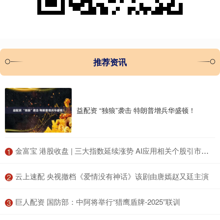
推荐资讯
益配资 “独狼”袭击 特朗普增兵华盛顿！
​金富宝 港股收盘 | 三大指数延续涨势 AI应用相关个股引市场关注
1
​云上速配 央视撤档《爱情没有神话》该剧由唐嫣赵又廷主演
2
​巨人配资 国防部：中阿将举行“猎鹰盾牌-2025”联训
3