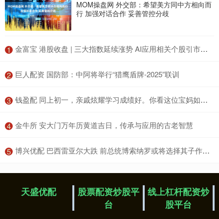
MOM操盘网 外交部：希望美方同中方相向而
行 加强对话合作 妥善管控分歧
​金富宝 港股收盘 | 三大指数延续涨势 AI应用相关个股引市场关注
1
​巨人配资 国防部：中阿将举行“猎鹰盾牌-2025”联训
2
​钱盈配 同上初一，亲戚炫耀学习成绩好。你看这位宝妈如何怼回去……
3
​金牛所 安大门万年历黄道吉日，传承与应用的古老智慧
4
​博兴优配 巴西雷亚尔大跌 前总统博索纳罗或将选择其子作为选举候选人
5
天盛优配
股票配资炒股平
线上杠杆配资炒
台
股平台