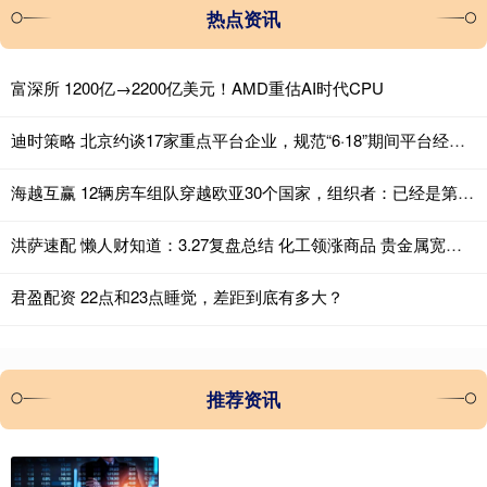
热点资讯
富深所 1200亿→2200亿美元！AMD重估AI时代CPU
迪时策略 北京约谈17家重点平台企业，规范“6·18”期间平台经营行为
海越互赢 12辆房车组队穿越欧亚30个国家，组织者：已经是第8次了，全程4万多公里全靠自驾，准备9月返回
洪萨速配 懒人财知道：3.27复盘总结 化工领涨商品 贵金属宽幅震荡将成常态
君盈配资 22点和23点睡觉，差距到底有多大？
推荐资讯