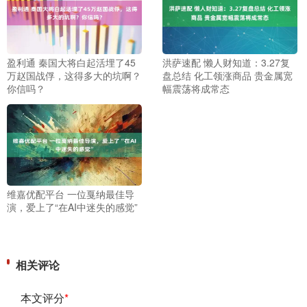
盈利通 秦国大将白起活埋了45
洪萨速配 懒人财知道：3.27复
万赵国战俘，这得多大的坑啊？
盘总结 化工领涨商品 贵金属宽
你信吗？
幅震荡将成常态
维嘉优配平台 一位戛纳最佳导
演，爱上了“在AI中迷失的感觉”
相关评论
本文评分
*