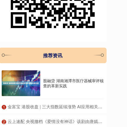
推荐资讯
股融贷 湖南湘潭市医疗器械审评核
查的革新实践
​金富宝 港股收盘 | 三大指数延续涨势 AI应用相关个股引市场关注
1
​云上速配 央视撤档《爱情没有神话》该剧由唐嫣赵又廷主演
2