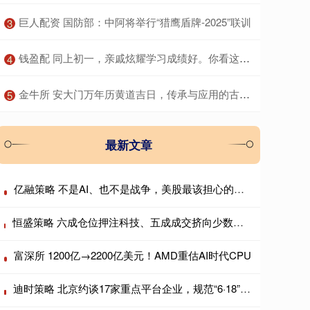
​巨人配资 国防部：中阿将举行“猎鹰盾牌-2025”联训
3
​钱盈配 同上初一，亲戚炫耀学习成绩好。你看这位宝妈如何怼回去……
4
​金牛所 安大门万年历黄道吉日，传承与应用的古老智慧
5
最新文章
亿融策略 不是AI、也不是战争，美股最该担心的是日本?
恒盛策略 六成仓位押注科技、五成成交挤向少数个股，AI抱团行情会重演历史瓦解吗？
富深所 1200亿→2200亿美元！AMD重估AI时代CPU
迪时策略 北京约谈17家重点平台企业，规范“6·18”期间平台经营行为