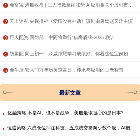
​金富宝 港股收盘 | 三大指数延续涨势 AI应用相关个股引市场关注
1
​云上速配 央视撤档《爱情没有神话》该剧由唐嫣赵又廷主演
2
​巨人配资 国防部：中阿将举行“猎鹰盾牌-2025”联训
3
​钱盈配 同上初一，亲戚炫耀学习成绩好。你看这位宝妈如何怼回去……
4
​金牛所 安大门万年历黄道吉日，传承与应用的古老智慧
5
最新文章
亿融策略 不是AI、也不是战争，美股最该担心的是日本?
恒盛策略 六成仓位押注科技、五成成交挤向少数个股，AI抱团行情会重演历史瓦解吗？