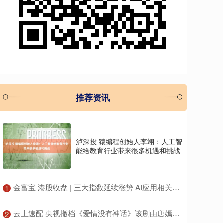
推荐资讯
泸深投 猿编程创始人李翊：人工智
能给教育行业带来很多机遇和挑战
​金富宝 港股收盘 | 三大指数延续涨势 AI应用相关个股引市场关注
1
​云上速配 央视撤档《爱情没有神话》该剧由唐嫣赵又廷主演
2