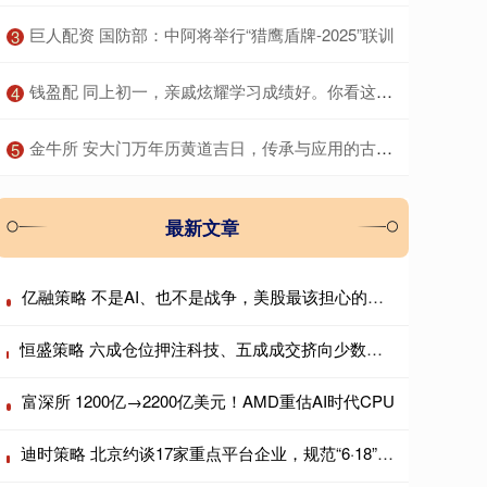
​巨人配资 国防部：中阿将举行“猎鹰盾牌-2025”联训
3
​钱盈配 同上初一，亲戚炫耀学习成绩好。你看这位宝妈如何怼回去……
4
​金牛所 安大门万年历黄道吉日，传承与应用的古老智慧
5
最新文章
亿融策略 不是AI、也不是战争，美股最该担心的是日本?
恒盛策略 六成仓位押注科技、五成成交挤向少数个股，AI抱团行情会重演历史瓦解吗？
富深所 1200亿→2200亿美元！AMD重估AI时代CPU
迪时策略 北京约谈17家重点平台企业，规范“6·18”期间平台经营行为