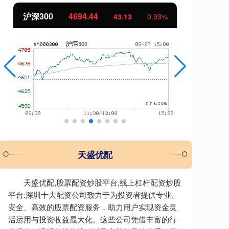
北证50
1134.24
创
11.37
1.01%
天盛优配
天盛优配,股票配资炒股平台,线上杠杆配资炒股
平台:深圳十大配资公司致力于为投资者提供专业、
安全、高效的股票配资服务，助力用户实现资金灵
活运用与投资收益最大化。这些公司凭借丰富的行