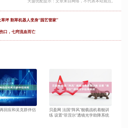
天盛优配提示：文章来自网络，不代表本站观点。
欧美大草坪 割草机器人变身“园艺管家”
无伤口，七窍流血而亡
凌再回应和吴克群伴侣
贝盈网 法国“阵风”舰载战机着舰训
练 设置“菲涅尔”透镜光学助降系统