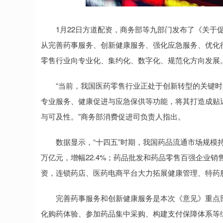
深证成指
14311.01
.68
1.02%
200.89
1
1月22日方道配资，商务部等九部门发布了《关于促
从完善药事服务、创新健康服务、强化应急服务、优化
零售行业向专业化、集约化、数字化、规范化方向发展
“当前，我国医药零售行业正处于创新转型的关键时
专业服务、健康促进与应急保供等功能，将其打造成贴近
与可及性。”商务部消费促进司负责人指出。
数据显示，“十四五”时期，我国药品流通市场规模持续扩大
万亿元，增幅22.4%；药品批发和药品零售百强企业销售
资，连锁药店、医药电商平台大力拓展健康管理、特药
完善药事服务和创新健康服务是本次《意见》重点部
化购药体验、参加药品集中采购、构建支付保障体系等综