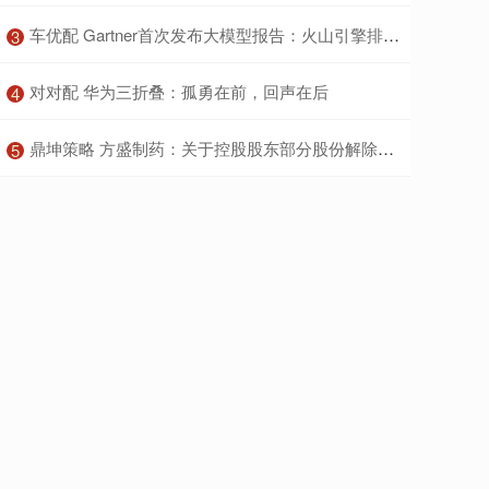
​车优配 Gartner首次发布大模型报告：火山引擎排名中国厂商第一
3
​对对配 华为三折叠：孤勇在前，回声在后
4
​鼎坤策略 方盛制药：关于控股股东部分股份解除质押的公告
5