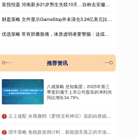
富投恒盈 河南新乡21岁男生失联10天，自称去安徽跑外卖，最后现身云南边境，警方已介入调查
财盈策略 文件显示GameStop并未清仓3.24亿美元比特币
优选策略 常有胆囊胀痛，体质虚弱者要警惕：这或是胆囊炎的征兆
推荐资讯
八戒策略 垒知集团：2025年第三
季度归属于上市公司股东的净利润
同比增长34.79%
​云上速配 央视撤档《爱情没有神话》该剧由唐嫣赵又廷主演
1
​珺牛策略 免税政策倒计时，新能源车真正的市场大考来了
2