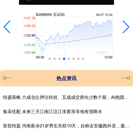
热点资讯
恒盛策略 六成仓位押注科技、五成成交挤向少数个股，AI抱团行情会重演历史瓦解吗？
集采优配 未来三天江南江汉江淮黄淮等地有强降水
富投恒盈 河南新乡21岁男生失联10天，自称去安徽跑外卖，最后现身云南边境，警方已介入调查