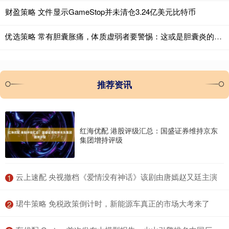
财盈策略 文件显示GameStop并未清仓3.24亿美元比特币
优选策略 常有胆囊胀痛，体质虚弱者要警惕：这或是胆囊炎的征兆
推荐资讯
红海优配 港股评级汇总：国盛证券维持京东
集团增持评级
​云上速配 央视撤档《爱情没有神话》该剧由唐嫣赵又廷主演
1
​珺牛策略 免税政策倒计时，新能源车真正的市场大考来了
2