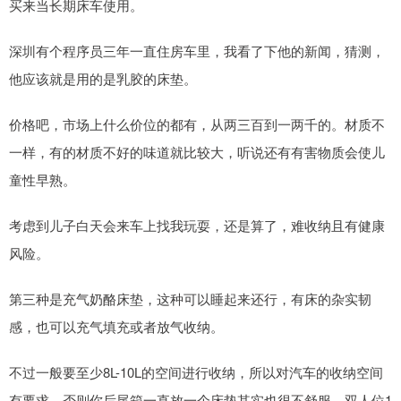
买来当长期床车使用。
深圳有个程序员三年一直住房车里，我看了下他的新闻，猜测，
他应该就是用的是乳胶的床垫。
价格吧，市场上什么价位的都有，从两三百到一两千的。材质不
一样，有的材质不好的味道就比较大，听说还有有害物质会使儿
童性早熟。
考虑到儿子白天会来车上找我玩耍，还是算了，难收纳且有健康
风险。
第三种是充气奶酪床垫，这种可以睡起来还行，有床的杂实韧
感，也可以充气填充或者放气收纳。
不过一般要至少8L-10L的空间进行收纳，所以对汽车的收纳空间
有要求，否则你后尾箱一直放一个床垫其实也很不舒服，双人位1