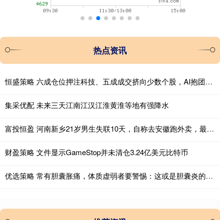
热点资讯
恒盛策略 六成仓位押注科技、五成成交挤向少数个股，AI抱团行情会重演历史瓦解吗？
集采优配 未来三天江南江汉江淮黄淮等地有强降水
富投恒盈 河南新乡21岁男生失联10天，自称去安徽跑外卖，最后现身云南边境，警方已介入调查
财盈策略 文件显示GameStop并未清仓3.24亿美元比特币
优选策略 常有胆囊胀痛，体质虚弱者要警惕：这或是胆囊炎的征兆