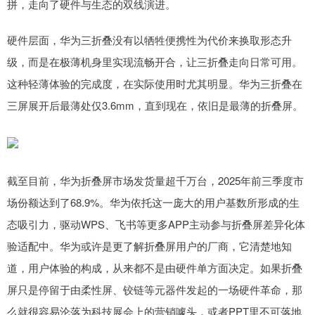
拼，走向了硬件与生态的双线演进。
硬件层面，华为三折叠没有以牺牲便携性为代价来换取形态升
级，而是在极薄机身里实现流畅开合，让三折叠走向日常可用。
这种轻薄体验的完成度，在实际使用时尤其明显。华为三折叠在
三屏展开后最薄处仅3.6mm，直到现在，依旧是最薄的折叠屏。
截至目前，华为折叠屏市场发货量超千万台，2025年前三季度市
场份额达到了68.9%。华为依托这一庞大的用户基数所形成的生
态吸引力，驱动WPS、飞书等更多APP主动参与折叠屏差异化体
验适配中。华为或许是更了解折叠屏用户的厂商，它清楚地知
道，用户体验的构成，从来都不是由硬件单方面决定。如果折叠
屏只是停留于由柔性屏、铰链等元器件发起的一场硬件革命，那
么就很容易沦落为科技展会上的营销噱头，或者PPT里不可落地