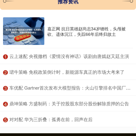
推荐资讯
嘉正网 抗日英雄赵尚志34岁牺牲，头颅被
砍、遗体沉江，失踪66年后终归故土
​云上速配 央视撤档《爱情没有神话》该剧由唐嫣赵又廷主演
1
​珺牛策略 免税政策倒计时，新能源车真正的市场大考来了
2
​车优配 Gartner首次发布大模型报告：火山引擎排名中国厂商第一
3
​鼎坤策略 方盛制药：关于控股股东部分股份解除质押的公告
4
​对对配 华为三折叠：孤勇在前，回声在后
5