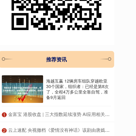
推荐资讯
海越互赢 12辆房车组队穿越欧亚
30个国家，组织者：已经是第8次
了，全程4万多公里全靠自驾，准
备9月返回
​金富宝 港股收盘 | 三大指数延续涨势 AI应用相关个股引市场关注
1
​云上速配 央视撤档《爱情没有神话》该剧由唐嫣赵又廷主演
2