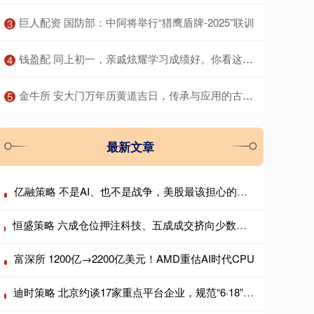
​巨人配资 国防部：中阿将举行“猎鹰盾牌-2025”联训
3
​钱盈配 同上初一，亲戚炫耀学习成绩好。你看这位宝妈如何怼回去……
4
​金牛所 安大门万年历黄道吉日，传承与应用的古老智慧
5
最新文章
亿融策略 不是AI、也不是战争，美股最该担心的是日本?
恒盛策略 六成仓位押注科技、五成成交挤向少数个股，AI抱团行情会重演历史瓦解吗？
富深所 1200亿→2200亿美元！AMD重估AI时代CPU
迪时策略 北京约谈17家重点平台企业，规范“6·18”期间平台经营行为