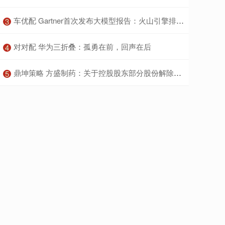
​车优配 Gartner首次发布大模型报告：火山引擎排名中国厂商第一
3
​对对配 华为三折叠：孤勇在前，回声在后
4
​鼎坤策略 方盛制药：关于控股股东部分股份解除质押的公告
5