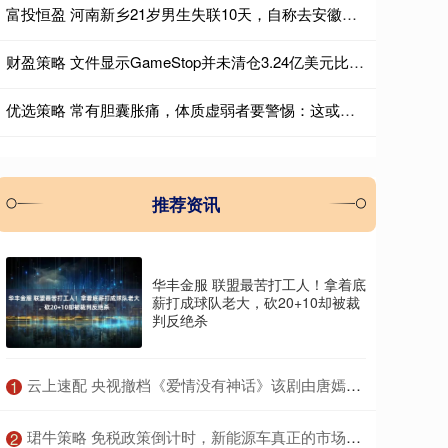
富投恒盈 河南新乡21岁男生失联10天，自称去安徽跑外卖，最后现身云南边境，警方已介入调查
财盈策略 文件显示GameStop并未清仓3.24亿美元比特币
优选策略 常有胆囊胀痛，体质虚弱者要警惕：这或是胆囊炎的征兆
推荐资讯
华丰金服 联盟最苦打工人！拿着底
薪打成球队老大，砍20+10却被裁
判反绝杀
​云上速配 央视撤档《爱情没有神话》该剧由唐嫣赵又廷主演
1
​珺牛策略 免税政策倒计时，新能源车真正的市场大考来了
2