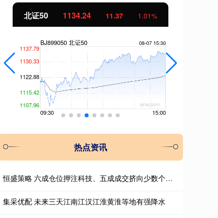
北证50
1134.24
创
11.37
1.01%
热点资讯
恒盛策略 六成仓位押注科技、五成成交挤向少数个股，AI抱团行情会重演历史瓦解吗？
集采优配 未来三天江南江汉江淮黄淮等地有强降水