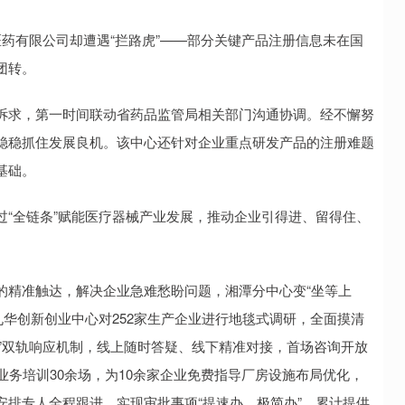
药有限公司却遭遇“拦路虎”——部分关键产品注册信息未在国
团转。
诉求，第一时间联动省药品监管局相关部门沟通协调。经不懈努
稳稳抓住发展良机。该中心还针对企业重点研发产品的注册难题
基础。
“全链条”赋能医疗器械产业发展，推动企业引得进、留得住、
的精准触达，解决企业急难愁盼问题，湘潭分中心变“坐等上
合九华创新创业中心对252家生产企业进行地毯式调研，全面摸清
下”双轨响应机制，线上随时答疑、线下精准对接，首场咨询开放
业务培训30余场，为10余家企业免费指导厂房设施布局优化，
排专人全程跟进，实现审批事项“提速办、极简办”，累计提供