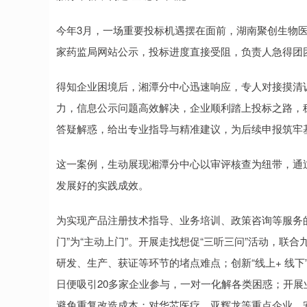
今年3月，一场重要投标机遇摆在面前，湖南聚创生物医
家药监局网站公示，投标进度直接受阻，负责人急得团
得知企业困境后，湘潭分中心迅速响应，专人对接摸清
力，信息公示问题高效解决，企业顺利踏上投标之路，
答疑解惑，给出专业指导与精准建议，为后续申报筑牢
这一案例，生动展现湘潭分中心以审评核查为纽带，通过
发展好的实践成效。
为实现产品注册技术指导、业务培训、政策咨询等服务
门”为“主动上门”。开展走找想促“三听三问”活动，联
研发、生产、获证等环节的堵点难点；创新“线上+ 线
日便吸引20多家企业参与，一对一化解各类困惑；开展
避免重复改造成本；对华芯医疗、亚辉龙等重点企业，安