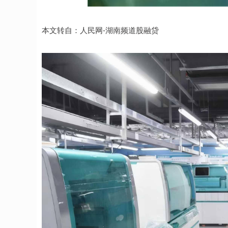
深证成指
14311.01
.68
1.02%
200.89
1
本文转自：人民网-湖南频道股融贷